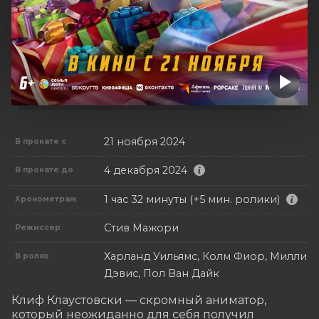
21 ноября 2024
В прокате с
4 декабря 2024
В прокате до
1 час 32 минуты (+5 мин. ролики)
Хронометраж
Стив Мажори
Режиссер
Харланд Уильямс, Колм Фиор, Милли
В ролях
Дэвис, Пол Ван Дайк
Клиф Клаустовски — скромный аниматор, 
который неожиданно для себя получил 