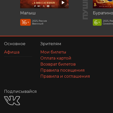
Малыш
Буратин
16
6
2025, Россия
2025, Ро
+
+
Военный
Семейн
Основное
Зрителям
Афиша
Мои билеты
Оплата картой
Возврат билетов
Правила посещения
Правила и соглашения
Подписывайся