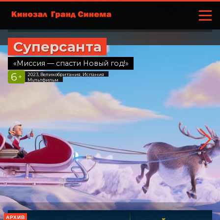
Суперсанта
«Миссия — спасти Новый год!»
6
2023, Великобритания, Испания
+
Мультфильм
АРХИВ