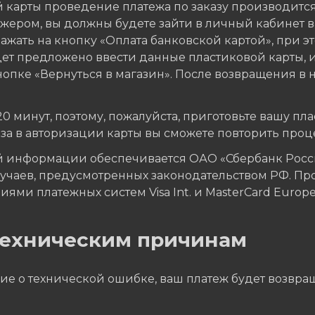
 карты проведение платежа по заказу производитс
ером, вы должны будете зайти в личный кабинет ва
жать на кнопку «Оплата банковской картой», при эт
дет предложено ввести данные пластиковой карты, 
опке «Вернуться в магазин». После возвращения в н
минут, поэтому, пожалуйста, приготовьте вашу плас
аза в авторизации карты вы сможете повторить проц
 информации обеспечивается ОАО «Сбербанк Росси
учаев, предусмотренных законодательством РФ. Пр
ями платежных систем Visa Int. и MasterCard Europe 
 техническим причинам
ие о технической ошибке, ваш платеж будет возвращ