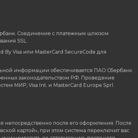
ербанк. Соединение с платежным шлюзом
ания SSL.
 By Visa или MasterCard SecureCode для
ьной информации обеспечивается ПАО Сбербанк.
ренных законодательством РФ. Проведение
м МИР, Visa Int. и MasterCard Europe Sprl.
я непосредственно после его оформления. После
вской картой», при этом система переключит вас
, инициировать ее авторизацию, после чего