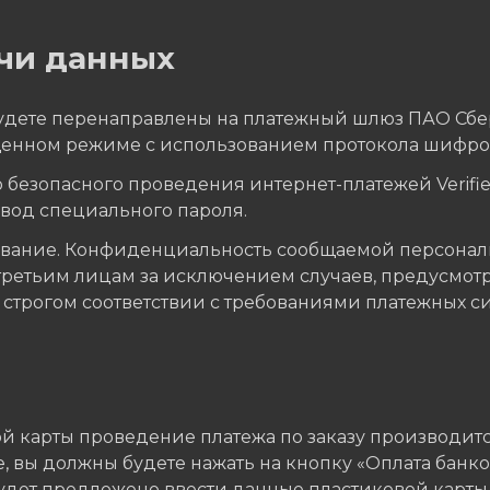
чи данных
 будете перенаправлены на платежный шлюз ПАО Сб
енном режиме с использованием протокола шифров
безопасного проведения интернет-платежей Verified
ввод специального пароля.
ование. Конфиденциальность сообщаемой персонал
третьим лицам за исключением случаев, предусмот
трогом соответствии с требованиями платежных систе
 карты проведение платежа по заказу производитс
 вы должны будете нажать на кнопку «Оплата банко
будет предложено ввести данные пластиковой карты