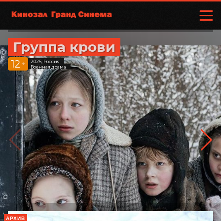
Группа крови
12
2025, Россия
+
Военная драма
АРХИВ