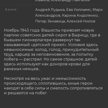
Иванов, Александр Пайгалик
Андрей Рудыка, Ева Уилльямс, Марк
В ролях
Александров, Карина Андоленко,
Петар Зекавица, Алексей Нилов
Ноябрь 1943 года. Фашисты привозят новую 
партию советских детей-сирот в Вырицу, где в 
бывшем пионерлагере развернут так 
называемый «детский приют». Условия здесь 
невыносимые: холод, голод, принудительный 
труд, карцер за неповиновение, за попытку 
побега — расстрел. Но самое страшное: детей 
здесь используют как доноров крови для 
раненых немцев...

Несмотря на весь ужас и немыслимость 
происходящего, сплотившись, юные герои 
находят в себе силы и смелость сопротивляться 
и решаются на побег.